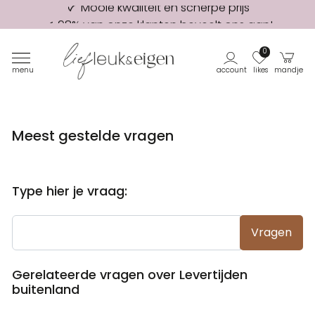
98% van onze klanten beveelt ons aan!
Eerste proefdruk GRATIS
0
menu
account
likes
mandje
Meest gestelde vragen
Type hier je vraag:
Vragen
Gerelateerde vragen over Levertijden
buitenland