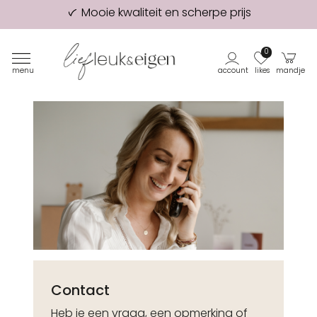
98% van onze klanten beveelt ons aan!
Eerste proefdruk GRATIS
0
menu
account
likes
mandje
Contact
Heb je een vraag, een opmerking of