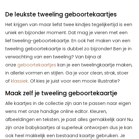
zet op verlanglijstje
zet op verlan
De leukste tweeling geboortekaartjes
Het krijgen van maar liefst twee kindjes tegelijkertijd is een
uniek en bijzonder moment. Dat mag je vieren met een
lief tweeling-geboortekaartje. En ook het maken van een
tweeling geboortekaartje is dubbel zo bijzonder! Ben je in
verwachting van een tweeling? Van bijna al
onze
geboortekaartjes
kan je een tweelingkaartje maken,
in allerlei vormen en stijlen. Ga je voor clean, strak, stoer
of
klassiek
. Of kies je juist voor een mooie illustratie?
Maak zelf je tweeling geboortekaartje
Alle kaartjes in de collectie zijn aan te passen naar eigen
wens m
et onze handige online editor. Kleuren,
afbeeldingen en teksten; je past alles gemakkelijk aan!
Nu
zijn onze babykaartjes al superleuk ontworpen dus je kan
ook heel makkelijk een bestaand kaartje gebruiken.
Je