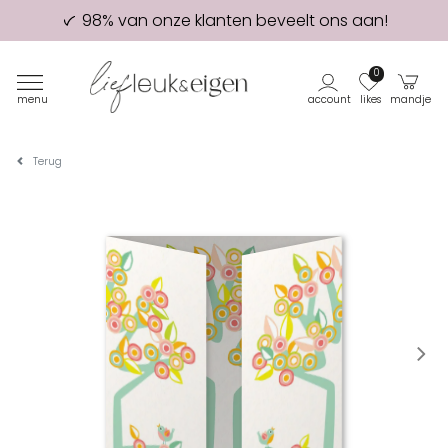
98% van onze klanten beveelt ons aan!
Eerste proefdruk GRATIS
0
menu
account
likes
mandje
Terug