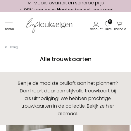
98% van onze klanten beveelt ons aan!
Eerste proefdruk GRATIS
0
menu
account
likes
mandje
Terug
Alle trouwkaarten
Ben je de mooiste bruiloft aan het plannen?
Dan hoort daar een stijlvolle trouwkaart bij
als uitnodiging! We hebben prachtige
trouwkaarten in de collectie. Bekijk ze hier
allemaal.