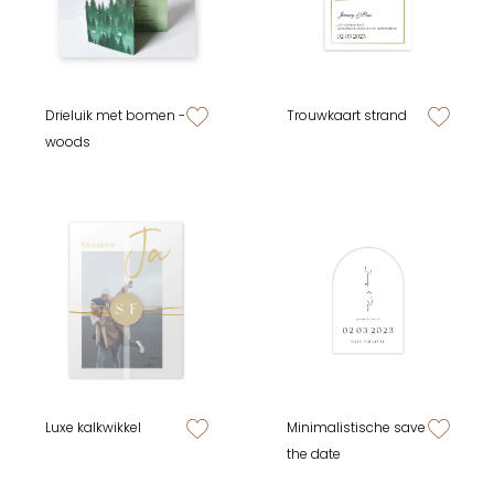
Drieluik met bomen -
Trouwkaart strand
zet op verlanglijstje
zet op verlan
woods
Luxe kalkwikkel
Minimalistische save
zet op verlanglijstje
zet op verlan
the date