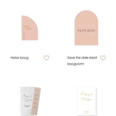
Halve boog
Save the date kaart
zet op verlanglijstje
zet op verlan
boogvorm