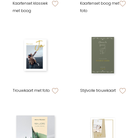
Kaartenset klassiek
Kaartenset boog met
zet op verlanglijstje
zet op verlan
met boog
foto
Trouwkaart met foto
Stijlvolle trouwkaart
zet op verlanglijstje
zet op verlan