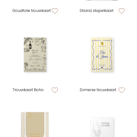
Goudfolie trouwkaart
Strand stapelkaart
zet op verlanglijstje
zet op verlan
Trouwkaart Boho
Zomerse trouwkaart
zet op verlanglijstje
zet op verlan