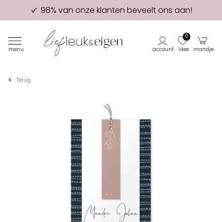
98% van onze klanten beveelt ons aan!
Eerste proefdruk GRATIS
0
menu
account
likes
mandje
Terug