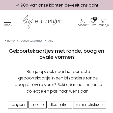
98% van onze klanten beveelt ons aan!
Eerste proefdruk GRATIS
0
menu
account
likes
mandje
Home
Geboortekaartjes
Alle
Geboortekaartjes met ronde, boog en
ovale vormen
Ben je opzoek naar het perfecte
geboortekaartje in een bijzondere ronde,
boog of ovale vorm? Bekijk dan nu snel onze
collectie en pas naar wens aan.
jongen
meisje
illustratief
minimalistisch