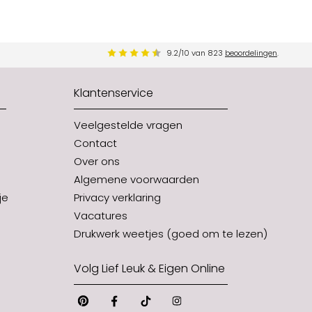
9.2
/
10
van
823
beoordelingen
.
Klantenservice
Veelgestelde vragen
Contact
Over ons
Algemene voorwaarden
je
Privacy verklaring
Vacatures
Drukwerk weetjes (goed om te lezen)
Volg Lief Leuk & Eigen Online
Pinterest
Facebook
Tiktok
Instagram