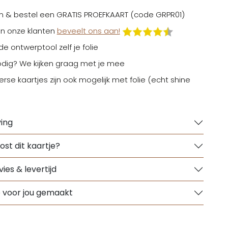
n & bestel een GRATIS PROEFKAART (code GRPR01)
n onze klanten
beveelt ons aan!
 de ontwerptool zelf je folie
odig? We kijken graag met je mee
erse kaartjes zijn ook mogelijk met folie (echt shine
ing
ost dit kaartje?
ies & levertijd
e voor jou gemaakt