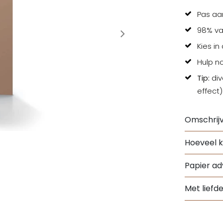
Pas aa
98% va
Kies in
Hulp n
Tip:
div
effect)
Omschrijv
Hoeveel k
Papier adv
Met liefd