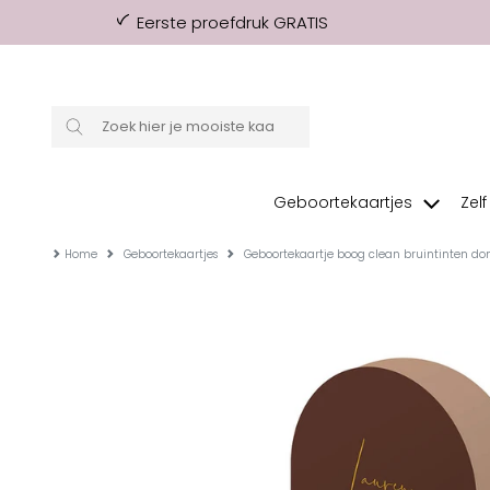
Eerste proefdruk GRATIS
Geboortekaartjes
Zel
Home
Geboortekaartjes
Geboortekaartje boog clean bruintinten do