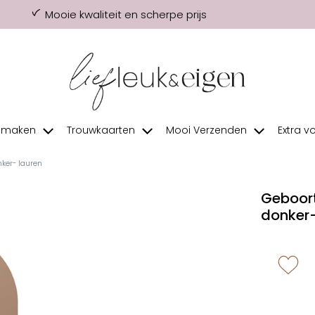
Mooie kwaliteit en scherpe prijs
f maken
Trouwkaarten
Mooi Verzenden
Extra v
nker- lauren
Geboort
donker-
zet 