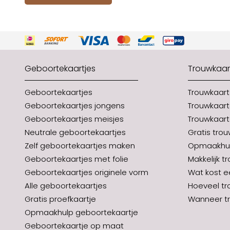
Geboortekaartjes
Trouwkaar
Geboortekaartjes
Trouwkaar
Geboortekaartjes jongens
Trouwkaart
Geboortekaartjes meisjes
Trouwkaart
Neutrale geboortekaartjes
Gratis tro
Zelf geboortekaartjes maken
Opmaakhul
Geboortekaartjes met folie
Makkelijk t
Geboortekaartjes originele vorm
Wat kost e
Alle geboortekaartjes
Hoeveel tr
Gratis proefkaartje
Wanneer tr
Opmaakhulp geboortekaartje
Geboortekaartje op maat