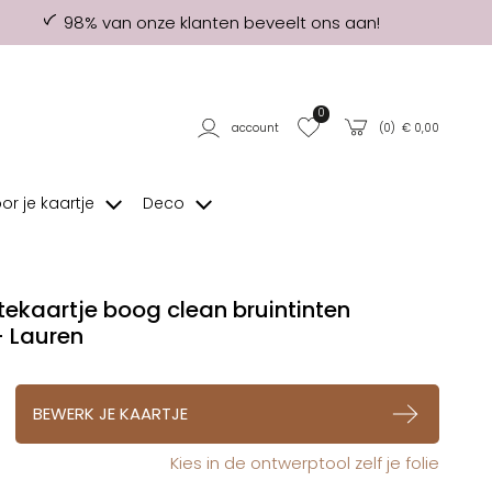
98% van onze klanten beveelt ons aan!
0
account
(
0
) €
0,00
oor je kaartje
Deco
ekaartje boog clean bruintinten
 Lauren
op verlanglijstje
BEWERK JE KAARTJE
Kies in de ontwerptool zelf je folie