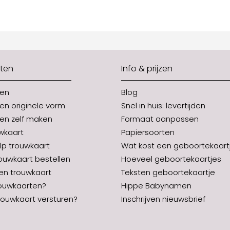
ten
Info & prijzen
ten
Blog
en originele vorm
Snel in huis: levertijden
en zelf maken
Formaat aanpassen
uwkaart
Papiersoorten
p trouwkaart
Wat kost een geboortekaart
rouwkaart bestellen
Hoeveel geboortekaartjes
en trouwkaart
Teksten geboortekaartje
ouwkaarten?
Hippe Babynamen
ouwkaart versturen?
Inschrijven nieuwsbrief