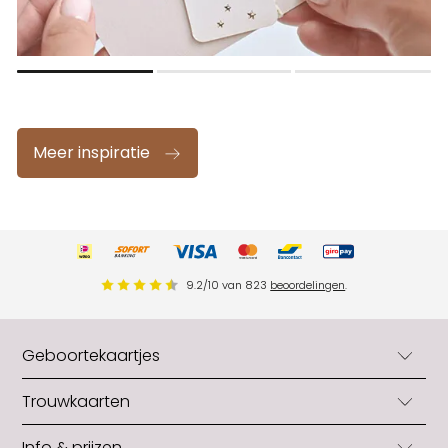
Meer inspiratie
9.2
/
10
van
823
beoordelingen
.
Geboortekaartjes
Geboortekaartjes
Trouwkaarten
Geboortekaartjes jongens
Trouwkaarten
Info & prijzen