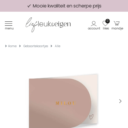
Mooie kwaliteit en scherpe prijs
98% van onze klanten beveelt ons aan!
Eerste proefdruk GRATIS
0
menu
account
likes
mandje
Home
Geboortekaartjes
Alle