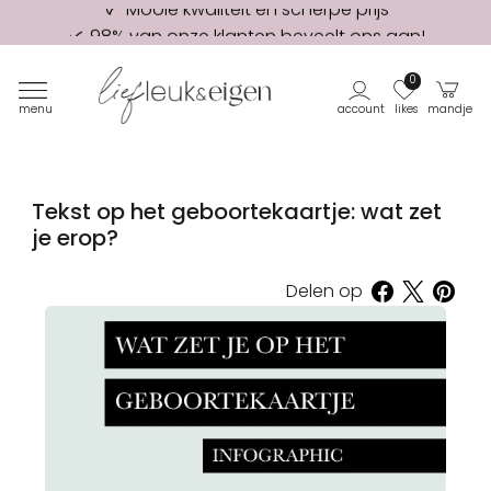
98% van onze klanten beveelt ons aan!
Eerste proefdruk GRATIS
0
menu
account
likes
mandje
Tekst op het geboortekaartje: wat zet
je erop?
Delen op