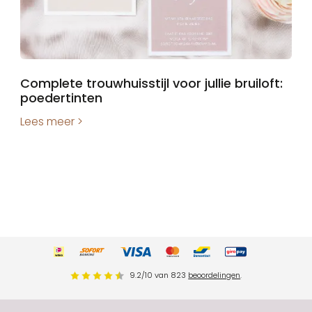
Complete trouwhuisstijl voor jullie bruiloft:
poedertinten
Lees meer >
9.2
/
10
van
823
beoordelingen
.