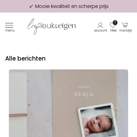
Mooie kwaliteit en scherpe prijs
98% van onze klanten beveelt ons aan!
Eerste proefdruk GRATIS
0
menu
account
likes
mandje
Alle berichten