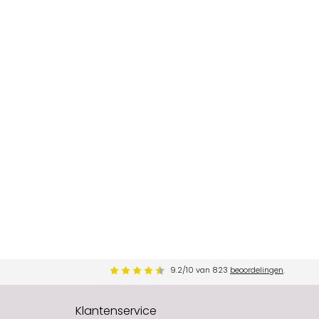
9.2
/
10
van
823
beoordelingen
.
Klantenservice