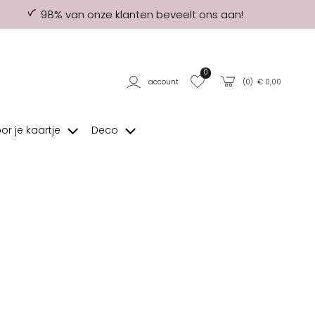
98% van onze klanten beveelt ons aan!
0
account
(
0
) €
0,00
oor je kaartje
Deco