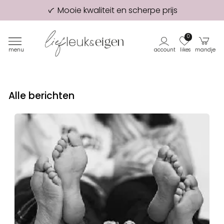
Mooie kwaliteit en scherpe prijs
98% van onze klanten beveelt ons aan!
Eerste proefdruk GRATIS
0
menu
account
likes
mandje
Alle berichten