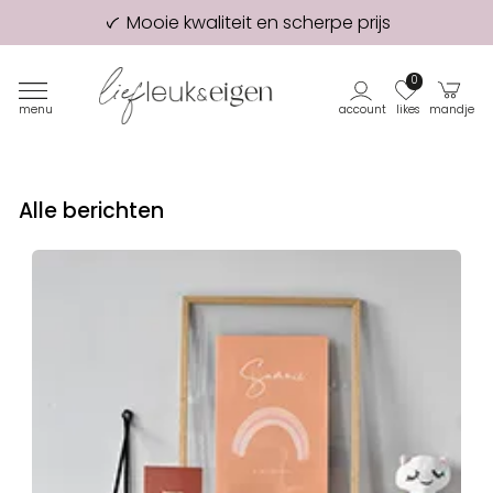
Mooie kwaliteit en scherpe prijs
98% van onze klanten beveelt ons aan!
Eerste proefdruk GRATIS
0
menu
account
likes
mandje
Alle berichten