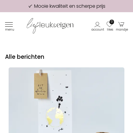
Mooie kwaliteit en scherpe prijs
98% van onze klanten beveelt ons aan!
Eerste proefdruk GRATIS
0
menu
account
likes
mandje
Alle berichten