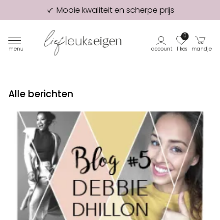
Mooie kwaliteit en scherpe prijs
98% van onze klanten beveelt ons aan!
Eerste proefdruk GRATIS
0
menu
account
likes
mandje
Alle berichten