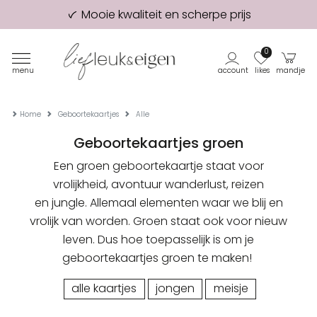
Mooie kwaliteit en scherpe prijs
98% van onze klanten beveelt ons aan!
Eerste proefdruk GRATIS
0
menu
account
likes
mandje
Home
Geboortekaartjes
Alle
Geboortekaartjes groen
Een groen geboortekaartje staat voor
vrolijkheid, avontuur wanderlust, reizen
en jungle. Allemaal elementen waar we blij en
vrolijk van worden. Groen staat ook voor nieuw
leven. Dus hoe toepasselijk is om je
geboortekaartjes groen te maken!
alle kaartjes
jongen
meisje