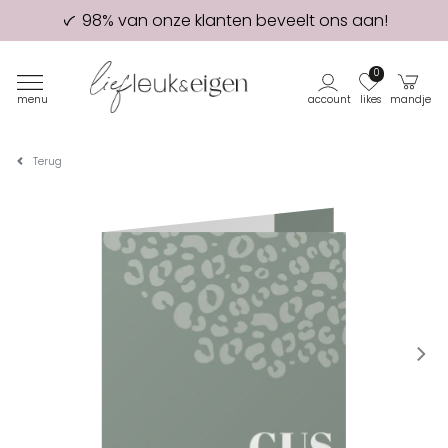
98% van onze klanten beveelt ons aan!
Eerste proefdruk GRATIS
0
menu
account
likes
mandje
Terug