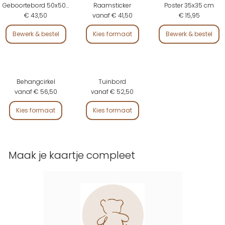
Geboortebord 50x50 cm
Raamsticker
Poster 35x35 cm
€ 43,50
vanaf € 41,50
€ 15,95
Bewerk & bestel
Kies formaat
Bewerk & bestel
Behangcirkel
Tuinbord
vanaf € 56,50
vanaf € 52,50
Kies formaat
Kies formaat
Maak je kaartje compleet