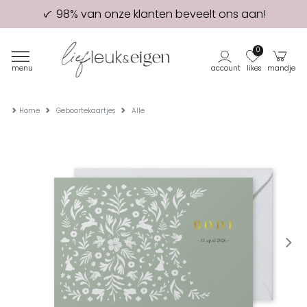
98% van onze klanten beveelt ons aan!
Eerste proefdruk GRATIS
0
menu
account
likes
mandje
Home
Geboortekaartjes
Alle