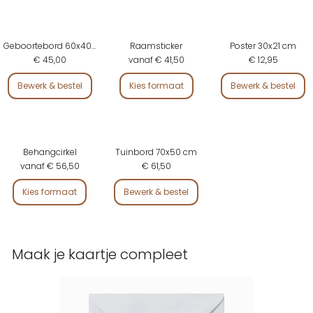
Geboortebord 60x40 cm
Raamsticker
Poster 30x21 cm
€ 45,00
vanaf € 41,50
€ 12,95
Bewerk & bestel
Kies formaat
Bewerk & bestel
Behangcirkel
Tuinbord 70x50 cm
vanaf € 56,50
€ 61,50
Kies formaat
Bewerk & bestel
Maak je kaartje compleet