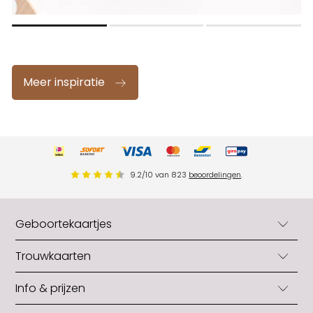
Meer inspiratie
9.2
/
10
van
823
beoordelingen
.
Geboortekaartjes
Geboortekaartjes
Trouwkaarten
Geboortekaartjes jongens
Trouwkaarten
Info & prijzen
Geboortekaartjes meisjes
Trouwkaarten originele vorm
Neutrale geboortekaartjes