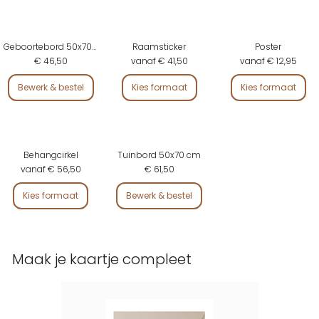
Geboortebord 50x70 cm
Raamsticker
Poster
€ 46,50
vanaf € 41,50
vanaf € 12,95
Bewerk & bestel
Kies formaat
Kies formaat
Behangcirkel
Tuinbord 50x70 cm
vanaf € 56,50
€ 61,50
Kies formaat
Bewerk & bestel
Maak je kaartje compleet