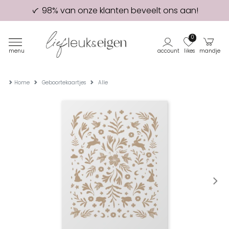
98% van onze klanten beveelt ons aan!
Eerste proefdruk GRATIS
0
menu
account
likes
mandje
Home
Geboortekaartjes
Alle