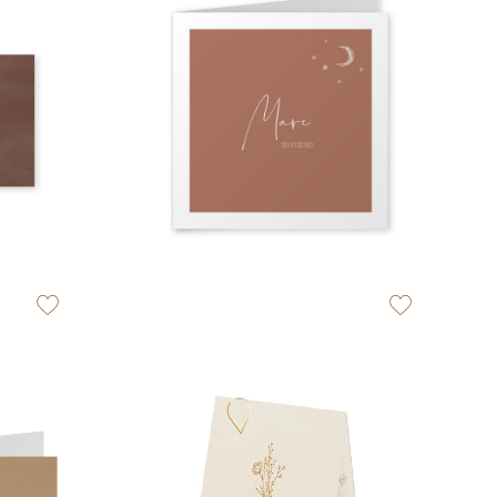
zet op verlanglijstje
zet op verlangli