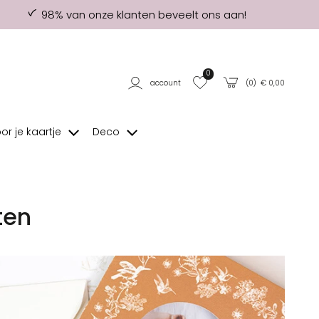
98% van onze klanten beveelt ons aan!
0
account
(
0
) €
0,00
oor je kaartje
Deco
ten