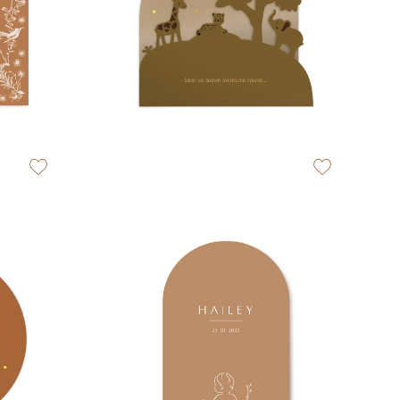
zet op verlanglijstje
zet op verlangli