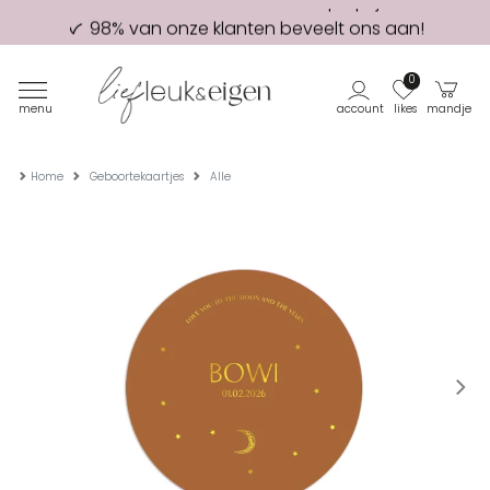
98% van onze klanten beveelt ons aan!
Eerste proefdruk GRATIS
0
menu
account
likes
mandje
Home
Geboortekaartjes
Alle