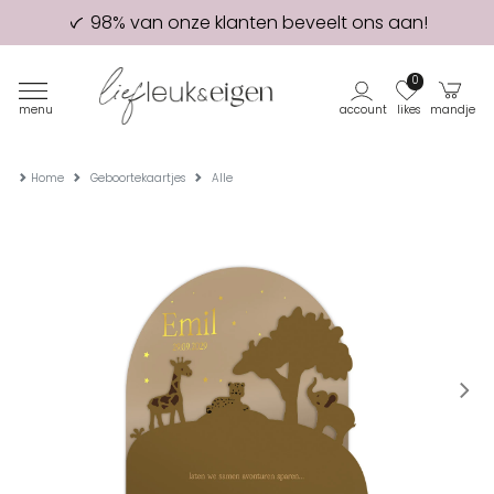
98% van onze klanten beveelt ons aan!
Eerste proefdruk GRATIS
0
menu
account
likes
mandje
Home
Geboortekaartjes
Alle