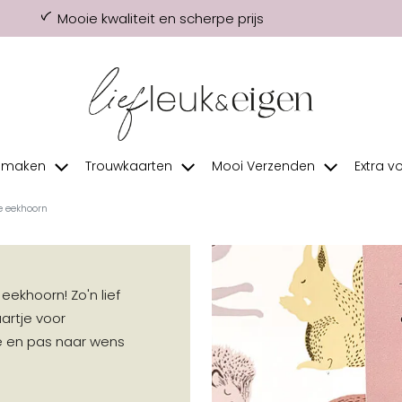
Mooie kwaliteit en scherpe prijs
f maken
Trouwkaarten
Mooi Verzenden
Extra v
e eekhoorn
ekhoorn! Zo'n lief
artje voor
je en pas naar wens