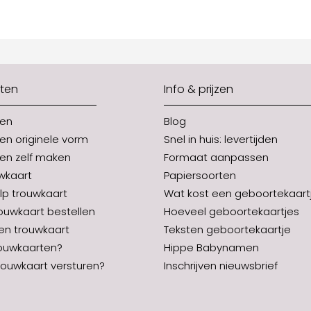
ten
Info & prijzen
ten
Blog
en originele vorm
Snel in huis: levertijden
en zelf maken
Formaat aanpassen
uwkaart
Papiersoorten
p trouwkaart
Wat kost een geboortekaart
rouwkaart bestellen
Hoeveel geboortekaartjes
en trouwkaart
Teksten geboortekaartje
ouwkaarten?
Hippe Babynamen
ouwkaart versturen?
Inschrijven nieuwsbrief