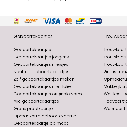
Geboortekaartjes
Trouwkaar
Geboortekaartjes
Trouwkaar
Geboortekaartjes jongens
Trouwkaart
Geboortekaartjes meisjes
Trouwkaart
Neutrale geboortekaartjes
Gratis tro
Zelf geboortekaartjes maken
Opmaakhul
Geboortekaartjes met folie
Makkelijk t
Geboortekaartjes originele vorm
Wat kost e
Alle geboortekaartjes
Hoeveel tr
Gratis proefkaartje
Wanneer tr
Opmaakhulp geboortekaartje
Geboortekaartje op maat