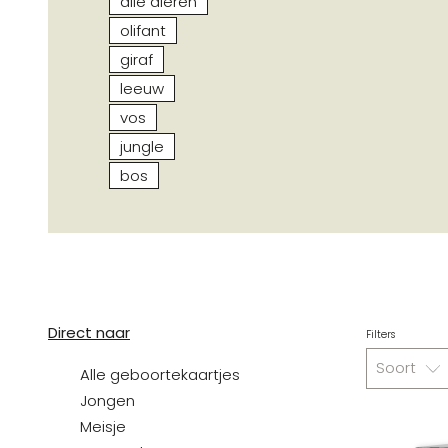
alle dieren
olifant
giraf
leeuw
vos
jungle
bos
Direct naar
Filters
Soort
Alle geboortekaartjes
Jongen
Meisje