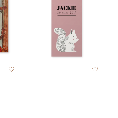
zet op verlanglijstje
zet op verlangli