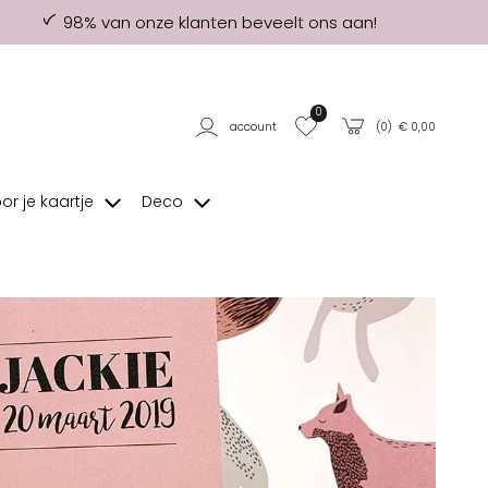
98% van onze klanten beveelt ons aan!
0
account
(
0
) €
0,00
oor je kaartje
Deco