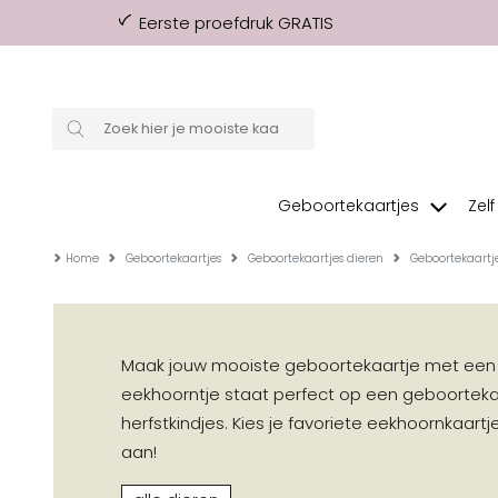
Eerste proefdruk GRATIS
Geboortekaartjes
Zel
Home
Geboortekaartjes
Geboortekaartjes dieren
Geboortekaartj
Maak jouw mooiste geboortekaartje met een e
eekhoorntje staat perfect op een geboorteka
herfstkindjes. Kies je favoriete eekhoornkaart
aan!