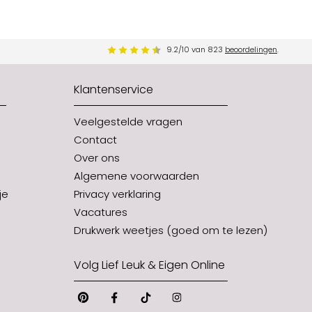
9.2
/
10
van
823
beoordelingen
.
Klantenservice
Veelgestelde vragen
Contact
Over ons
Algemene voorwaarden
je
Privacy verklaring
Vacatures
Drukwerk weetjes (goed om te lezen)
Volg Lief Leuk & Eigen Online
Pinterest
Facebook
Tiktok
Instagram