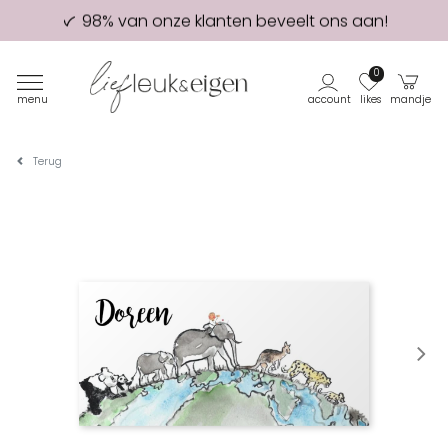
98% van onze klanten beveelt ons aan!
Eerste proefdruk GRATIS
0
menu
account
likes
mandje
Terug