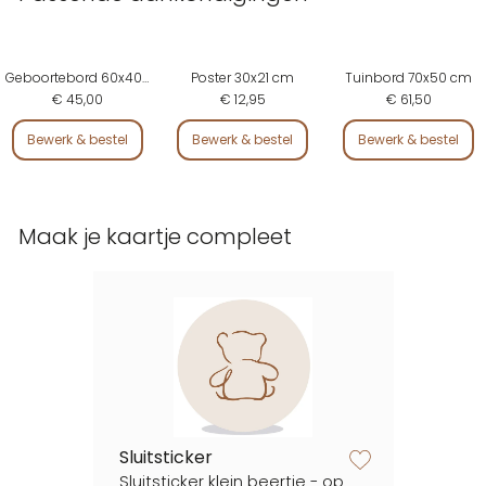
Geboortebord 60x40 cm
Poster 30x21 cm
Tuinbord 70x50 cm
€ 45,00
€ 12,95
€ 61,50
Bewerk & bestel
Bewerk & bestel
Bewerk & bestel
Maak je kaartje compleet
Sluitsticker
zet op verlanglijstje
Sluitsticker klein beertje - op