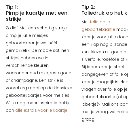
Tip 1:
Tip 2:
Pimp je kaartje met een
Foliedruk op het k
strikje
Met
folie op je
Zo lief! Met een schattig strikje
geboortekaartje
maak 
pimp je jullie meisjes
kaartje voor jullie docht
geboortekaartje wel héél
een klap nóg bijzonder
gemakkelijk. De mooie satijnen
kunt kiezen uit goudfoli
strikjes hebben we in
zilverfolie, roséfolie of k
verschillende kleuren,
Bij ieder kaartje staat
waaronder oud roze, rose goud
aangegeven of folie op
of champagne. Een strikje is
kaartje mogelijk is. Heb
vooral erg mooi op de klassieke
vragen over folie op je
geboortekaartjes voor meisjes.
geboortekaartje (of op
Wil je nog meer inspiratie bekijk
labeltje)? Mail ons da
dan
alle extra’s voor je kaartje
.
met je vraag, we helpe
graag!