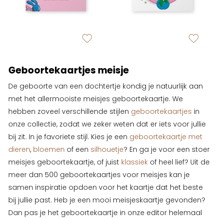
zet op verlanglijstje
zet op verlan
Geboortekaartjes meisje
De geboorte van een dochtertje kondig je natuurlijk aan
met het allermooiste meisjes geboortekaartje. We
hebben zoveel verschillende stijlen
geboortekaartjes
in
onze collectie, zodat we zeker weten dat er iets voor jullie
bij zit. In je favoriete stijl. Kies je een
geboortekaartje met
dieren
,
bloemen
of een
silhouetje
? En ga je voor een stoer
meisjes geboortekaartje, of juist
klassiek
of heel lief? Uit de
meer dan 500 geboortekaartjes voor meisjes kan je
samen inspiratie opdoen voor het kaartje dat het beste
bij jullie past. Heb je een mooi meisjeskaartje gevonden?
Dan pas je het geboortekaartje in onze editor helemaal