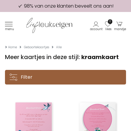
98% van onze klanten beveelt ons aan!
Eerste proefdruk GRATIS
0
menu
account
likes
mandje
Home
Geboortekaartjes
Alle
Meer kaartjes in deze stijl:
kraamkaart
Filter