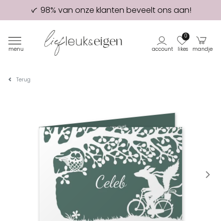
98% van onze klanten beveelt ons aan!
Eerste proefdruk GRATIS
0
menu
account
likes
mandje
Terug