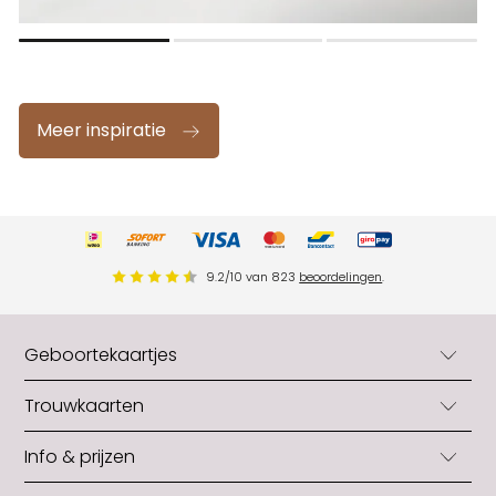
Meer inspiratie
9.2
/
10
van
823
beoordelingen
.
Geboortekaartjes
Geboortekaartjes
Trouwkaarten
Geboortekaartjes jongens
Trouwkaarten
Info & prijzen
Geboortekaartjes meisjes
Trouwkaarten originele vorm
Neutrale geboortekaartjes