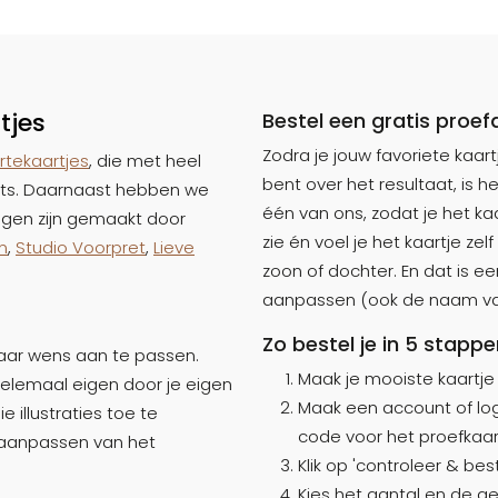
tjes
Bestel een gratis proef
Zodra je jouw favoriete kaa
rtekaartjes
, die met heel
bent over het resultaat, is he
rts. Daarnaast hebben we
één van ons, zodat je het kaa
 Eigen zijn gemaakt door
zie én voel je het kaartje z
m
,
Studio Voorpret
,
Lieve
zoon of dochter. En dat is ee
aanpassen (ook de naam van 
Zo bestel je in 5 stapp
 naar wens aan te passen.
Maak je mooiste kaartje
helemaal eigen door je eigen
Maak een account of log
 illustraties toe te
code voor het proefkaar
t aanpassen van het
Klik op 'controleer & bes
Kies het aantal en de g