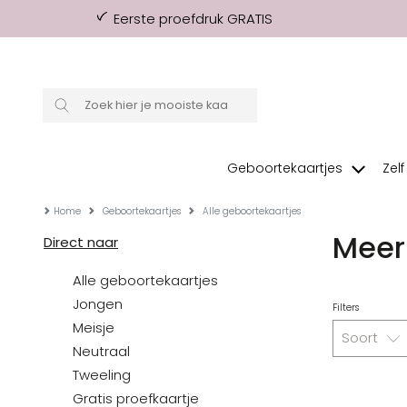
Eerste proefdruk GRATIS
Geboortekaartjes
Zel
Home
Geboortekaartjes
Alle geboortekaartjes
Meer 
Direct naar
Alle geboortekaartjes
Jongen
Filters
Meisje
Soort
Neutraal
Tweeling
Gratis proefkaartje