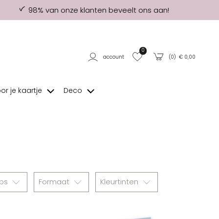
98% van onze klanten beveelt ons aan!
0
account
(
0
) €
0,00
oor je kaartje
Deco
abs
Formaat
Kleurtinten