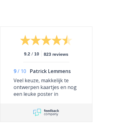
/
9.2
10
823 reviews
9
/
10
Patrick Lemmens
Veel keuze, makkelijk te
ontwerpen kaartjes en nog
een leuke poster in
hetzelfde thema als het
geboortekaartje cadeau.