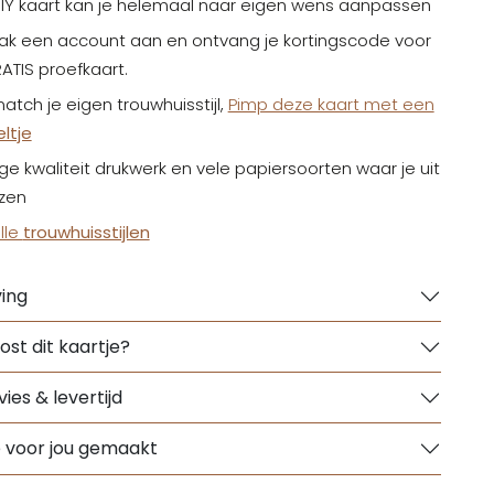
IY kaart kan je helemaal naar eigen wens aanpassen
aak een account aan en ontvang je kortingscode voor
ATIS proefkaart.
atch je eigen trouwhuisstijl,
Pimp deze kaart met een
eltje
ge kwaliteit drukwerk en vele papiersoorten waar je uit
ezen
alle
trouwhuisstijlen
ing
ost dit kaartje?
ies & levertijd
e voor jou gemaakt