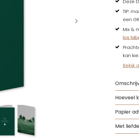
Deze D
TIP: m
een GR
Mix & m
los lab
Prachti
kan ki
Bekijk 
Omschrijv
Hoeveel k
Papier adv
Met liefd