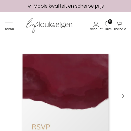
Mooie kwaliteit en scherpe prijs
98% van onze klanten beveelt ons aan!
Eerste proefdruk GRATIS
0
menu
account
likes
mandje