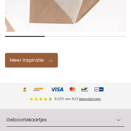
Meer inspiratie
9.2
/
10
van
823
beoordelingen
.
Geboortekaartjes