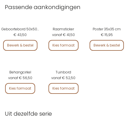
Passende aankondigingen
Geboortebord 50x50 cm
Raamsticker
Poster 35x35 cm
€ 43,50
vanaf € 41,50
€ 15,95
Bewerk & bestel
Kies formaat
Bewerk & bestel
Behangcirkel
Tuinbord
vanaf € 56,50
vanaf € 52,50
Kies formaat
Kies formaat
Uit dezelfde serie