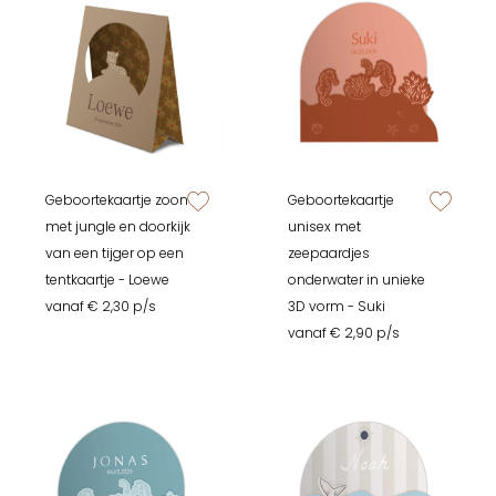
Geboortekaartje zoon
Geboortekaartje
zet op verlanglijstje
zet op verlan
met jungle en doorkijk
unisex met
van een tijger op een
zeepaardjes
tentkaartje - Loewe
onderwater in unieke
vanaf € 2,30 p/s
3D vorm - Suki
vanaf € 2,90 p/s