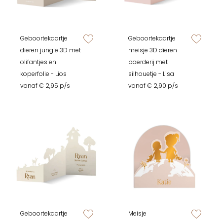
Geboortekaartje
Geboortekaartje
zet op verlanglijstje
zet op verlan
dieren jungle 3D met
meisje 3D dieren
olifantjes en
boerderij met
koperfolie - Lios
silhouetje - Lisa
vanaf € 2,95 p/s
vanaf € 2,90 p/s
Geboortekaartje
Meisje