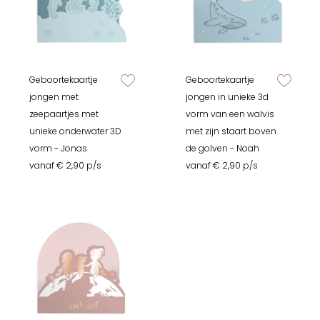
Geboortekaartje
Geboortekaartje
zet op verlanglijstje
zet op verlan
jongen met
jongen in unieke 3d
zeepaartjes met
vorm van een walvis
unieke onderwater 3D
met zijn staart boven
vorm - Jonas
de golven - Noah
vanaf € 2,90 p/s
vanaf € 2,90 p/s