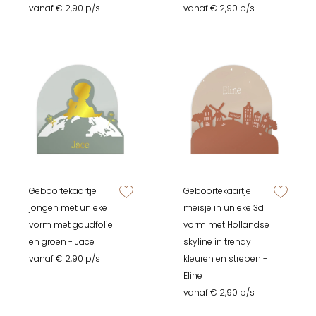
vanaf € 2,90 p/s
vanaf € 2,90 p/s
Geboortekaartje
Geboortekaartje
zet op verlanglijstje
zet op verlan
jongen met unieke
meisje in unieke 3d
vorm met goudfolie
vorm met Hollandse
en groen - Jace
skyline in trendy
vanaf € 2,90 p/s
kleuren en strepen -
Eline
vanaf € 2,90 p/s