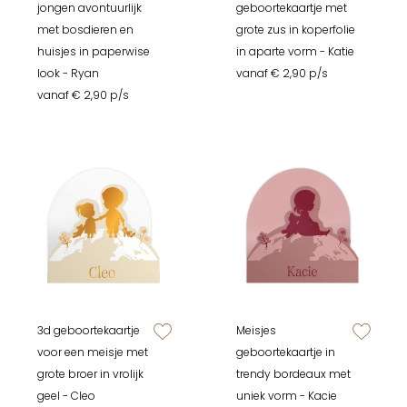
zet op verlanglijstje
zet op verlan
jongen avontuurlijk
geboortekaartje met
met bosdieren en
grote zus in koperfolie
huisjes in paperwise
in aparte vorm - Katie
look - Ryan
vanaf € 2,90 p/s
vanaf € 2,90 p/s
3d geboortekaartje
Meisjes
zet op verlanglijstje
zet op verlan
voor een meisje met
geboortekaartje in
grote broer in vrolijk
trendy bordeaux met
geel - Cleo
uniek vorm - Kacie