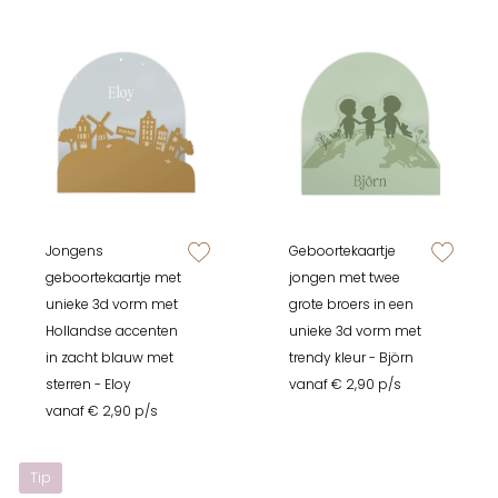
Jongens
Geboortekaartje
zet op verlanglijstje
zet op verlan
geboortekaartje met
jongen met twee
unieke 3d vorm met
grote broers in een
Hollandse accenten
unieke 3d vorm met
in zacht blauw met
trendy kleur - Björn
sterren - Eloy
vanaf € 2,90 p/s
vanaf € 2,90 p/s
Tip