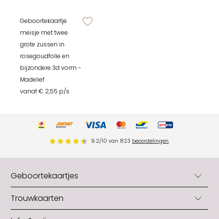
Geboortekaartje
zet op verlanglijstje
meisje met twee
grote zussen in
rosegoudfolie en
bijzondere 3d vorm -
Madelief
vanaf € 2,55 p/s
9.2
/
10
van
823
beoordelingen
.
Geboortekaartjes
Geboortekaartjes
Trouwkaarten
Geboortekaartjes jongens