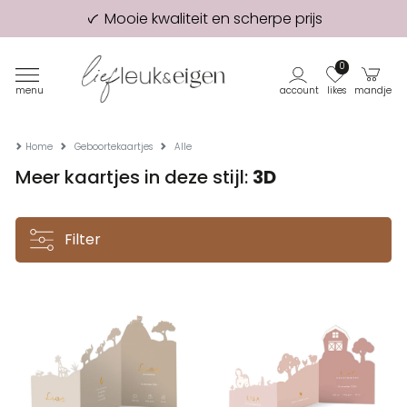
Mooie kwaliteit en scherpe prijs
98% van onze klanten beveelt ons aan!
Eerste proefdruk GRATIS
0
menu
account
likes
mandje
Home
Geboortekaartjes
Alle
Meer kaartjes in deze stijl:
3D
Filter