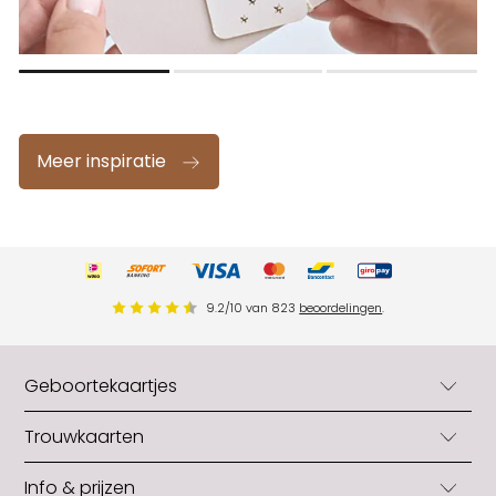
Meer inspiratie
9.2
/
10
van
823
beoordelingen
.
Geboortekaartjes
Geboortekaartjes
Trouwkaarten
Geboortekaartjes jongens
Trouwkaarten
Info & prijzen
Geboortekaartjes meisjes