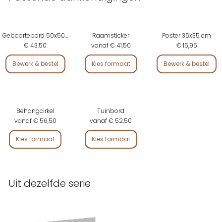
Geboortebord 50x50 cm
Raamsticker
Poster 35x35 cm
€ 43,50
vanaf € 41,50
€ 15,95
Bewerk & bestel
Kies formaat
Bewerk & bestel
Behangcirkel
Tuinbord
vanaf € 56,50
vanaf € 52,50
Kies formaat
Kies formaat
Uit dezelfde serie