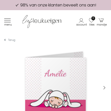
98% van onze klanten beveelt ons aan!
Eerste proefdruk GRATIS
0
menu
account
likes
mandje
Terug