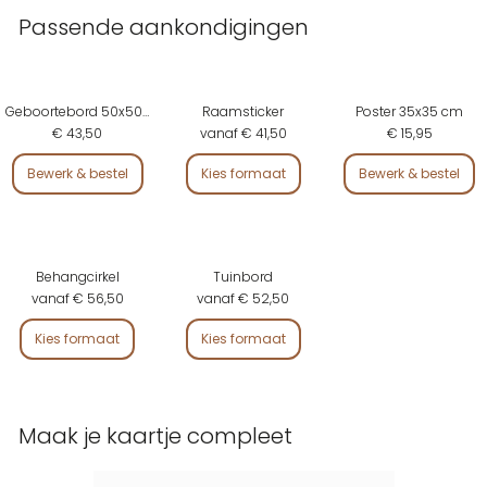
Passende aankondigingen
Geboortebord 50x50 cm
Raamsticker
Poster 35x35 cm
€ 43,50
vanaf € 41,50
€ 15,95
Bewerk & bestel
Kies formaat
Bewerk & bestel
Behangcirkel
Tuinbord
vanaf € 56,50
vanaf € 52,50
Kies formaat
Kies formaat
Maak je kaartje compleet