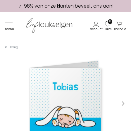
98% van onze klanten beveelt ons aan!
Eerste proefdruk GRATIS
0
menu
account
likes
mandje
Terug