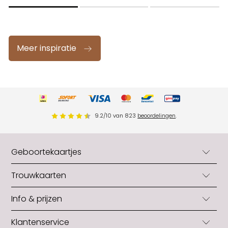
Meer inspiratie
9.2
/
10
van
823
beoordelingen
.
Geboortekaartjes
Geboortekaartjes
Trouwkaarten
Geboortekaartjes jongens
Trouwkaarten
Info & prijzen
Geboortekaartjes meisjes
Trouwkaarten originele vorm
Neutrale geboortekaartjes
Blog
Klantenservice
Trouwkaarten zelf maken