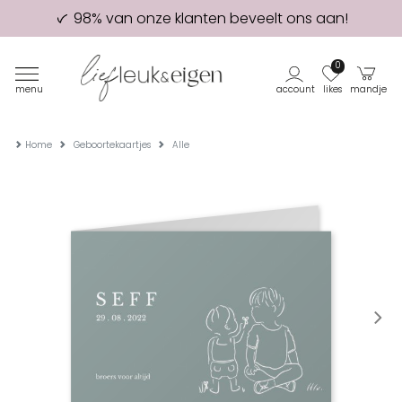
98% van onze klanten beveelt ons aan!
Eerste proefdruk GRATIS
0
menu
account
likes
mandje
Home
Geboortekaartjes
Alle