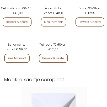
Geboortebord 60x40 cm
Raamsticker
Poster 30x21 cm
€ 45,00
vanaf € 41,50
€ 12,95
Bewerk & bestel
Kies formaat
Bewerk & bestel
Behangcirkel
Tuinbord 70x50 cm
vanaf € 56,50
€ 61,50
Kies formaat
Bewerk & bestel
Maak je kaartje compleet