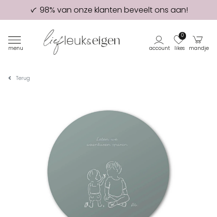
98% van onze klanten beveelt ons aan!
Eerste proefdruk GRATIS
0
menu
account
likes
mandje
Terug