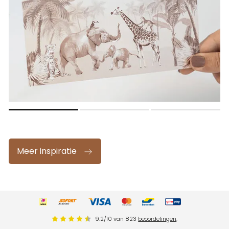
Meer inspiratie
9.2
/
10
van
823
beoordelingen
.