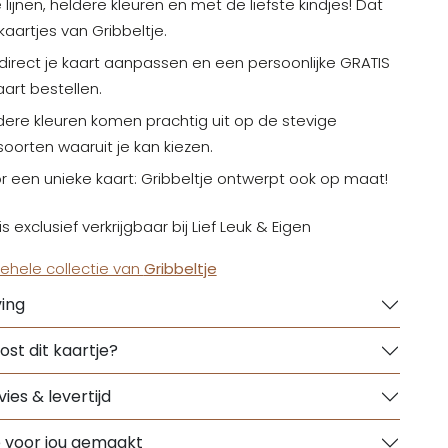
 lijnen, heldere kleuren en met de liefste kindjes! Dat
 kaartjes van Gribbeltje.
 direct je kaart aanpassen en een persoonlijke GRATIS
art bestellen.
dere kleuren komen prachtig uit op de stevige
oorten waaruit je kan kiezen.
r een unieke kaart: Gribbeltje ontwerpt ook op maat!
is exclusief verkrijgbaar bij Lief Leuk & Eigen
gehele collectie van
Gribbeltje
ing
ost dit kaartje?
ies & levertijd
e voor jou gemaakt