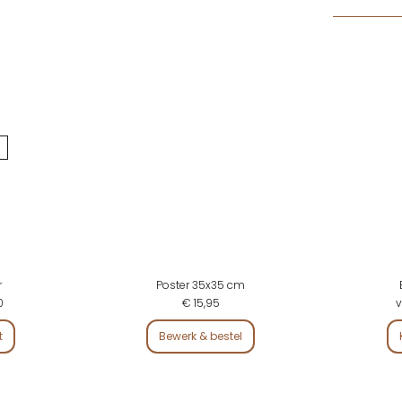
r
Poster 35x35 cm
0
€ 15,95
v
t
Bewerk & bestel