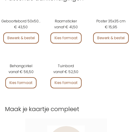
Geboortebord 50x50 cm
Raamsticker
Poster 35x35 cm
€ 43,50
vanaf € 41,50
€ 15,95
Bewerk & bestel
Kies formaat
Bewerk & bestel
Behangcirkel
Tuinbord
vanaf € 56,50
vanaf € 52,50
Kies formaat
Kies formaat
Maak je kaartje compleet