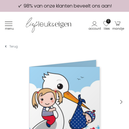
98% van onze klanten beveelt ons aan!
Eerste proefdruk GRATIS
0
menu
account
likes
mandje
Terug