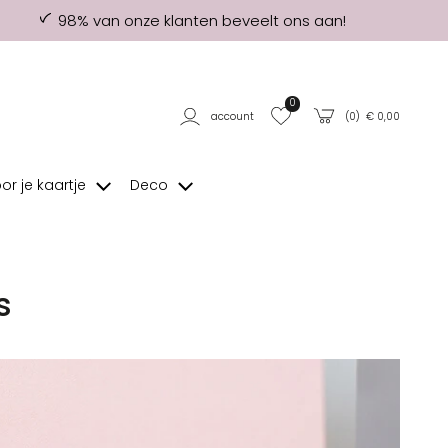
98% van onze klanten beveelt ons aan!
0
account
(
0
) €
0,00
oor je kaartje
Deco
s