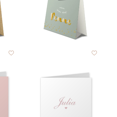
zet op verlanglijstje
zet op verlangli