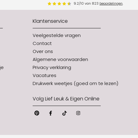
9.2
/
10
van
823
beoordelingen
.
Klantenservice
Veelgestelde vragen
Contact
Over ons
Algemene voorwaarden
je
Privacy verklaring
Vacatures
Drukwerk weetjes (goed om te lezen)
Volg Lief Leuk & Eigen Online
Pinterest
Facebook
Tiktok
Instagram