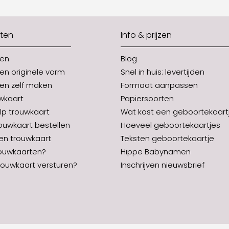
ten
Info & prijzen
ten
Blog
en originele vorm
Snel in huis: levertijden
en zelf maken
Formaat aanpassen
uwkaart
Papiersoorten
p trouwkaart
Wat kost een geboortekaart
rouwkaart bestellen
Hoeveel geboortekaartjes
en trouwkaart
Teksten geboortekaartje
ouwkaarten?
Hippe Babynamen
ouwkaart versturen?
Inschrijven nieuwsbrief