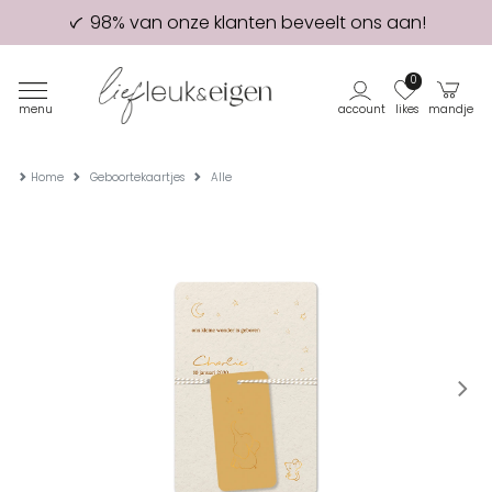
98% van onze klanten beveelt ons aan!
Eerste proefdruk GRATIS
0
menu
account
likes
mandje
Home
Geboortekaartjes
Alle