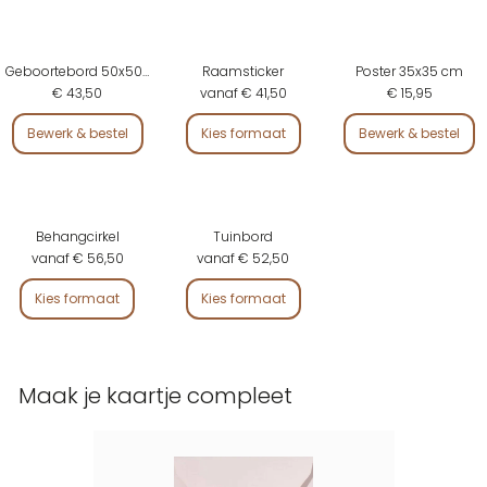
Geboortebord 50x50 cm
Raamsticker
Poster 35x35 cm
€ 43,50
vanaf € 41,50
€ 15,95
Bewerk & bestel
Kies formaat
Bewerk & bestel
Behangcirkel
Tuinbord
vanaf € 56,50
vanaf € 52,50
Kies formaat
Kies formaat
Maak je kaartje compleet