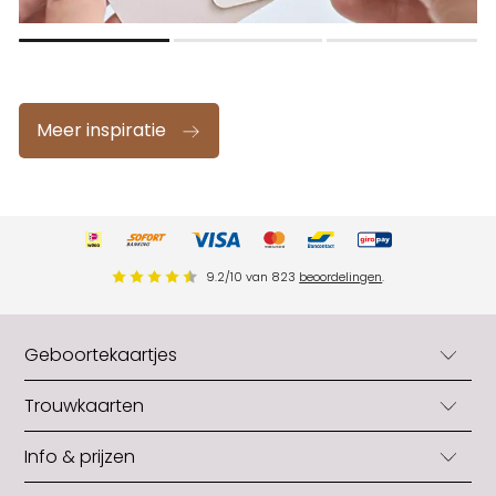
Meer inspiratie
9.2
/
10
van
823
beoordelingen
.
Geboortekaartjes
Geboortekaartjes
Trouwkaarten
Geboortekaartjes jongens
Trouwkaarten
Info & prijzen
Geboortekaartjes meisjes
Trouwkaarten originele vorm
Neutrale geboortekaartjes