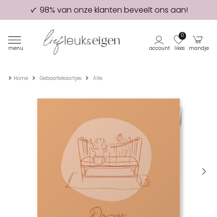
98% van onze klanten beveelt ons aan!
Eerste proefdruk GRATIS
0
menu
account
likes
mandje
Home
Geboortekaartjes
Alle