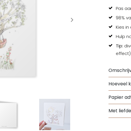
Pas aa
98% va
Kies in
Hulp n
Tip:
div
effect)
Omschrijv
Hoeveel k
Papier adv
Met liefd