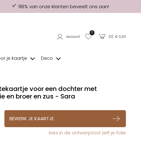
98% van onze klanten beveelt ons aan!
0
account
(
0
) €
0,00
oor je kaartje
Deco
ekaartje voor een dochter met
tie en broer en zus - Sara
op verlanglijstje
BEWERK JE KAARTJE
Kies in de ontwerptool zelf je folie