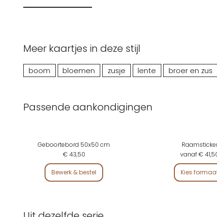
Meer kaartjes in deze stijl
boom
bloemen
zusje
lente
broer en zus
Passende aankondigingen
Geboortebord 50x50 cm
Raamsticke
€ 43,50
vanaf € 41,5
Bewerk & bestel
Kies formaa
Uit dezelfde serie