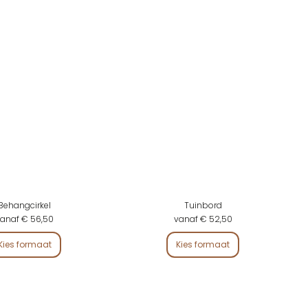
Behangcirkel
Tuinbord
anaf € 56,50
vanaf € 52,50
Kies formaat
Kies formaat