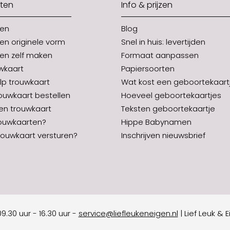
ten
Info & prijzen
ten
Blog
en originele vorm
Snel in huis: levertijden
en zelf maken
Formaat aanpassen
uwkaart
Papiersoorten
p trouwkaart
Wat kost een geboortekaart
rouwkaart bestellen
Hoeveel geboortekaartjes
en trouwkaart
Teksten geboortekaartje
ouwkaarten?
Hippe Babynamen
ouwkaart versturen?
Inschrijven nieuwsbrief
9.30 uur - 16.30 uur
-
service@liefleukeneigen.nl
|
Lief Leuk & 