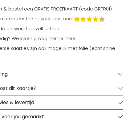
n & bestel een GRATIS PROEFKAART (code GRPR01)
n onze klanten
beveelt ons aan!
 de ontwerptool zelf je folie
odig? We kijken graag met je mee
erse kaartjes zijn ook mogelijk met folie (echt shine
ing
ost dit kaartje?
ies & levertijd
e voor jou gemaakt