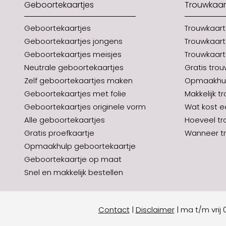
Geboortekaartjes
Trouwkaar
Geboortekaartjes
Trouwkaar
Geboortekaartjes jongens
Trouwkaart
Geboortekaartjes meisjes
Trouwkaart
Neutrale geboortekaartjes
Gratis tro
Zelf geboortekaartjes maken
Opmaakhul
Geboortekaartjes met folie
Makkelijk t
Geboortekaartjes originele vorm
Wat kost e
Alle geboortekaartjes
Hoeveel tr
Gratis proefkaartje
Wanneer tr
Opmaakhulp geboortekaartje
Geboortekaartje op maat
Snel en makkelijk bestellen
Contact
|
Disclaimer
|
ma t/m vrij 0