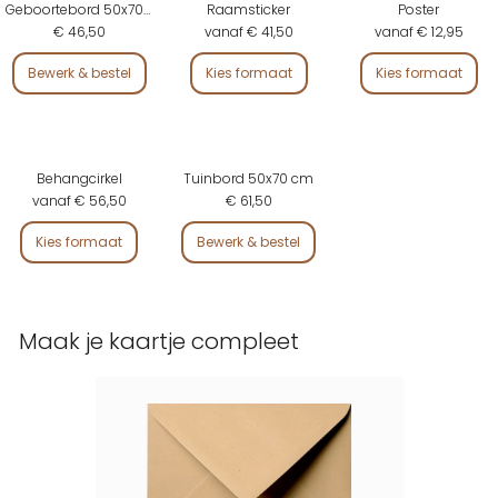
Geboortebord 50x70 cm
Raamsticker
Poster
€ 46,50
vanaf € 41,50
vanaf € 12,95
Bewerk & bestel
Kies formaat
Kies formaat
Behangcirkel
Tuinbord 50x70 cm
vanaf € 56,50
€ 61,50
Kies formaat
Bewerk & bestel
Maak je kaartje compleet