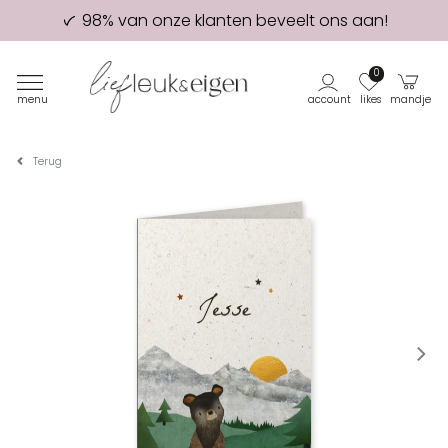
98% van onze klanten beveelt ons aan!
Eerste proefdruk GRATIS
0
menu
account
likes
mandje
Terug