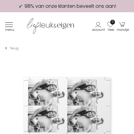
98% van onze klanten beveelt ons aan!
Eerste proefdruk GRATIS
0
menu
account
likes
mandje
Terug