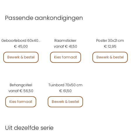
Passende aankondigingen
Geboortebord 60x40 cm
Raamsticker
Poster 30x21 cm
€ 45,00
vanaf € 41,50
€ 12,95
Bewerk & bestel
Kies formaat
Bewerk & bestel
Behangcirkel
Tuinbord 70x50 cm
vanaf € 56,50
€ 61,50
Kies formaat
Bewerk & bestel
Uit dezelfde serie