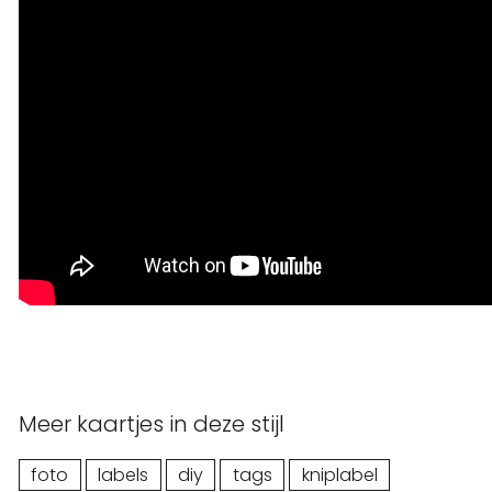
Meer kaartjes in deze stijl
foto
labels
diy
tags
kniplabel