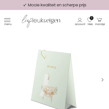
Mooie kwaliteit en scherpe prijs
98% van onze klanten beveelt ons aan!
Eerste proefdruk GRATIS
0
menu
account
likes
mandje