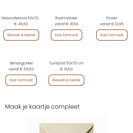
Geboortebord 50x70 cm
Raamsticker
Poster
€ 46,50
vanaf € 41,50
vanaf € 12,95
Bewerk & bestel
Kies formaat
Kies formaat
Behangcirkel
Tuinbord 50x70 cm
vanaf € 56,50
€ 61,50
Kies formaat
Bewerk & bestel
Maak je kaartje compleet