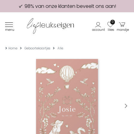
98% van onze klanten beveelt ons aan!
Eerste proefdruk GRATIS
0
menu
account
likes
mandje
Home
Geboortekaartjes
Alle