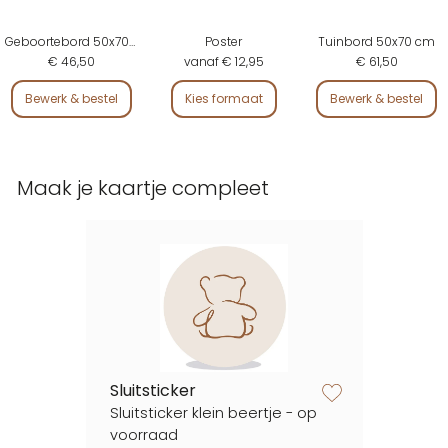
Geboortebord 50x70 cm
Poster
Tuinbord 50x70 cm
€ 46,50
vanaf € 12,95
€ 61,50
Bewerk & bestel
Kies formaat
Bewerk & bestel
Maak je kaartje compleet
Sluitsticker
zet op verlanglijstje
Sluitsticker klein beertje - op
voorraad