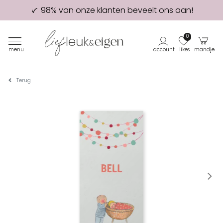
98% van onze klanten beveelt ons aan!
Eerste proefdruk GRATIS
0
menu
account
likes
mandje
Terug