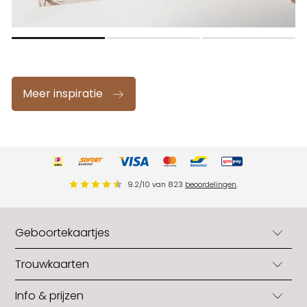
Meer inspiratie
9.2
/
10
van
823
beoordelingen
.
Geboortekaartjes
Geboortekaartjes
Trouwkaarten
Geboortekaartjes jongens
Trouwkaarten
Info & prijzen
Geboortekaartjes meisjes