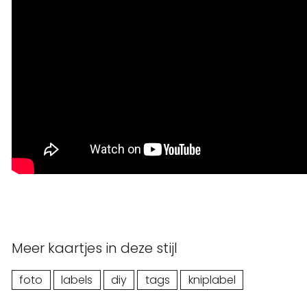
Meer kaartjes in deze stijl
foto
labels
diy
tags
kniplabel