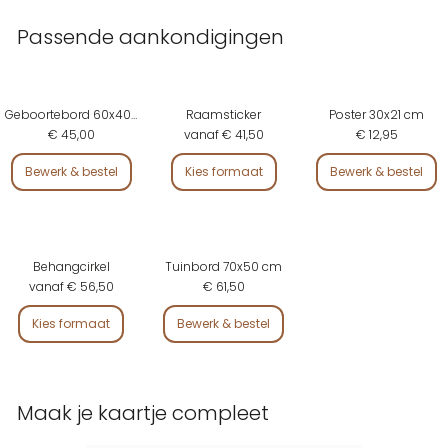
Passende aankondigingen
Geboortebord 60x40 cm
Raamsticker
Poster 30x21 cm
€ 45,00
vanaf € 41,50
€ 12,95
Bewerk & bestel
Kies formaat
Bewerk & bestel
Behangcirkel
Tuinbord 70x50 cm
vanaf € 56,50
€ 61,50
Kies formaat
Bewerk & bestel
Maak je kaartje compleet