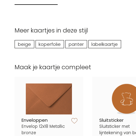
Meer kaartjes in deze stijl
beige
koperfolie
panter
labelkaartje
Maak je kaartje compleet
zet op verlanglijstje
Enveloppen
Sluitsticker
Envelop 12x18 Metallic
Sluitsticker met
bronze
lijntekening van b