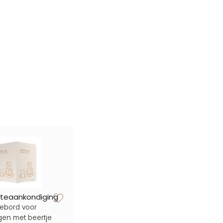
zet op verlanglijstje
teaankondiging
ebord voor
gen met beertje