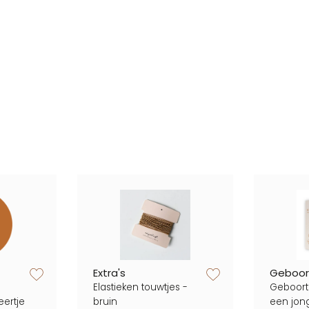
zet op verlanglijstje
zet op verlanglijstje
Extra's
Geboor
Elastieken touwtjes -
Geboort
eertje
bruin
een jon