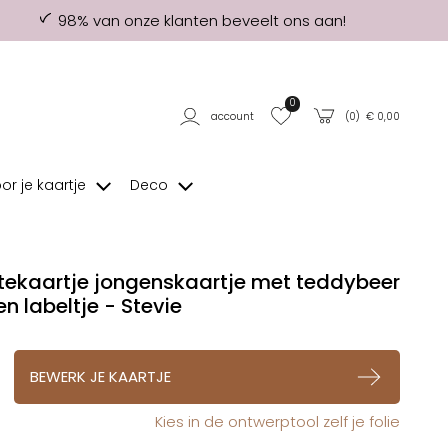
98% van onze klanten beveelt ons aan!
0
account
(
0
) €
0,00
oor je kaartje
Deco
ekaartje jongenskaartje met teddybeer
en labeltje - Stevie
op verlanglijstje
BEWERK JE KAARTJE
Kies in de ontwerptool zelf je folie