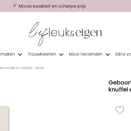
Mooie kwaliteit en scherpe prijs
f maken
Trouwkaarten
Mooi Verzenden
Extra v
r knuffel en labeltje - stevie
Geboort
knuffel 
zet 