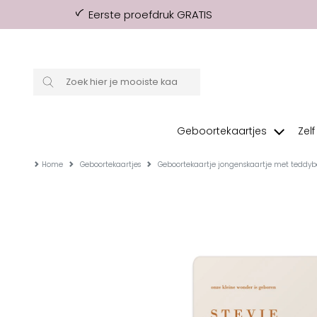
Eerste proefdruk GRATIS
Geboortekaartjes
Zel
Home
Geboortekaartjes
Geboortekaartje jongenskaartje met teddybee