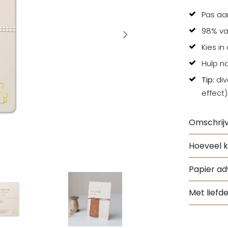
Pas aa
98% va
Kies in
Hulp n
Tip:
div
effect)
Omschrijv
Hoeveel k
Papier adv
Met liefd