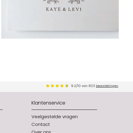
9.2
/
10
van
823
beoordelingen
.
Klantenservice
Veelgestelde vragen
Contact
Over ons