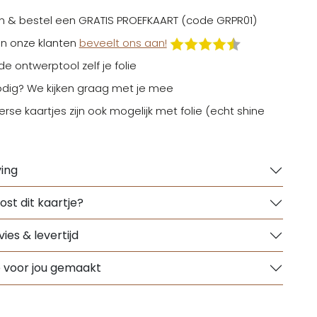
n & bestel een GRATIS PROEFKAART (code GRPR01)
n onze klanten
beveelt ons aan!
 de ontwerptool zelf je folie
odig? We kijken graag met je mee
erse kaartjes zijn ook mogelijk met folie (echt shine
ing
ost dit kaartje?
ies & levertijd
e voor jou gemaakt