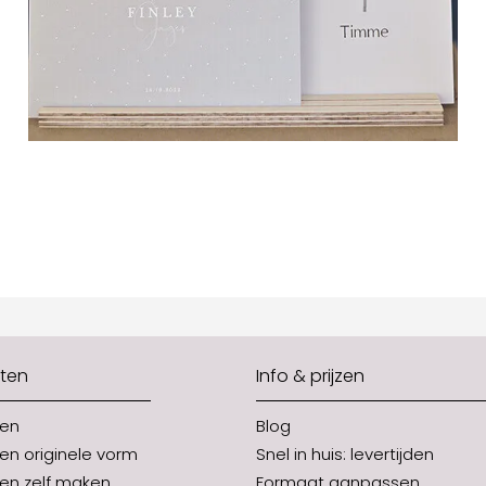
ten
Info & prijzen
ten
Blog
en originele vorm
Snel in huis: levertijden
en zelf maken
Formaat aanpassen