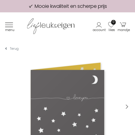
Mooie kwaliteit en scherpe prijs
98% van onze klanten beveelt ons aan!
Eerste proefdruk GRATIS
0
menu
account
likes
mandje
Terug