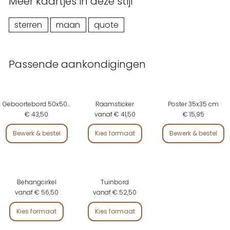
Meer kaartjes in deze stijl
sterren
maan
quote
Passende aankondigingen
Geboortebord 50x50 cm
Raamsticker
Poster 35x35 cm
€ 43,50
vanaf € 41,50
€ 15,95
Bewerk & bestel
Kies formaat
Bewerk & bestel
Behangcirkel
Tuinbord
vanaf € 56,50
vanaf € 52,50
Kies formaat
Kies formaat