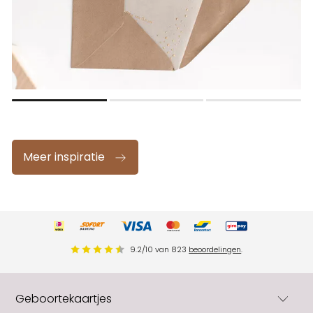
Meer inspiratie
9.2
/
10
van
823
beoordelingen
.
Geboortekaartjes